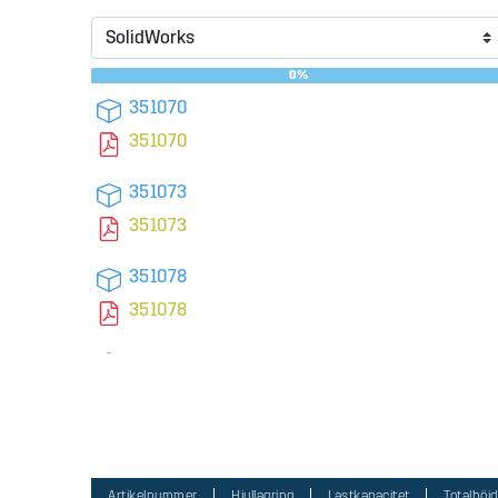
0%
351070
351070
351073
351073
351078
351078
107047
107047
351074
351074
Artikelnummer
Hjullagring
Lastkapacitet
Totalhöjd