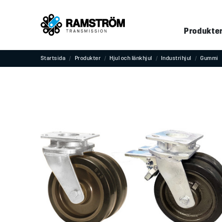
Produkte
Startsida
Produkter
Hjul och länkhjul
Industrihjul
Gummi