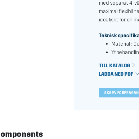
med separat 4-väg
maximal flexibili
idealiskt för en
Teknisk specifik
Material : 
Ytbehandlin
TILL KATALOG
LADDA NED PDF
SKAPA FÖRFRÅGAN
dComponents