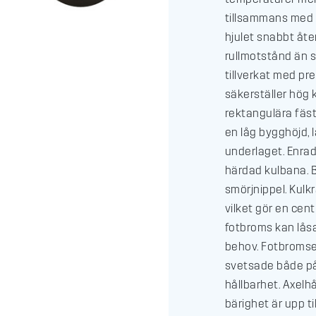
tillsammans med 
hjulet snabbt åte
rullmotstånd än s
tillverkat med pr
säkerställer hög 
rektangulära fäs
en låg bygghöjd, 
underlaget. Enra
härdad kulbana. 
smörjnippel. Kulk
vilket gör en cen
fotbroms kan låsas
behov. Fotbromsen
svetsade både på 
hållbarhet. Axelh
bärighet är upp ti