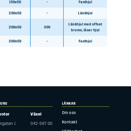
150x50
-
Fasthjul
200x50
-
Länkhjul
Länkhjul med offset
200x50
300
broms, låser hjul
200x50
-
Fasthjul
BORG
LÄNKAR
Om oss
ontor
Växel
Kontakt
gatan 1
042-567 00