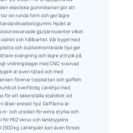
den elastiska gummibanan gör att
rtar sin runda form och ger lägre
tandardkvalitetsgummi. Hjulet är
ecisionssvarvade gjutjärnscenter vilket
kvalitet och hållbarhet. Vår bygel med
tplatta och dubbelmonterade hjul ger
lättare svängning och lägre yttryck på
digt vridningslager med CNC-svarvad
Bygeln är även tätad och med
ransen förenar topplattan och gaffeln
trumbult överflödig. Länkhjul med
 för att säkerställa stabilitet vid
 låser endast hjul. Gafflarna är
in- och utsidan för extra styrka och
ål för M12 skruv och länkbygelns
ll 1500 kg. Länkhjulet kan även förses