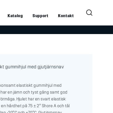
Katalog
Support
Kontakt
skt gummihjul med gjutjärnsnav
 skonsamt elastiskt gummihjul med
 har en jämn och tyst gång samt god
rmåga. Hjulet har en svart elastisk
n hårdhet på 75 ± 2° Shore A och tål
lan -20°C och +70°C. Gjutjärnsnav