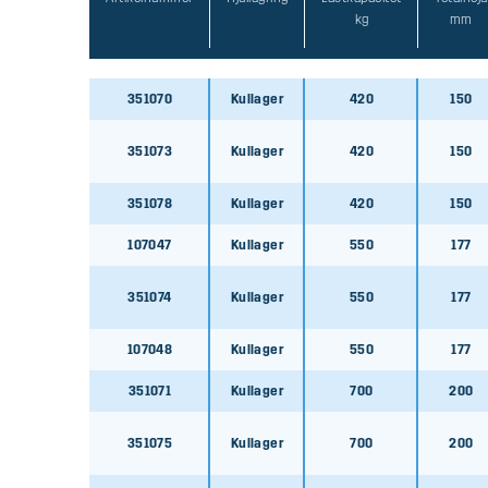
kg
mm
107048
107048
351070
Kullager
420
150
351071
351071
351073
Kullager
420
150
351075
351078
Kullager
420
150
351075
107047
Kullager
550
177
351079
351074
Kullager
550
177
351079
107048
Kullager
550
177
107150
351071
Kullager
700
200
107150
351076
351075
Kullager
700
200
351076