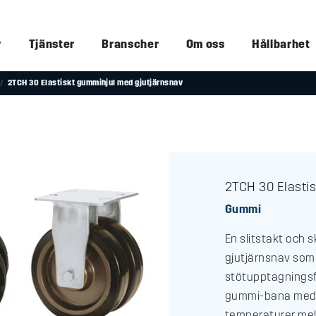
r
Tjänster
Branscher
Om oss
Hållbarhet
2TCH 30 Elastiskt gummihjul med gjutjärnsnav
2TCH 30 Elasti
Gummi
En slitstakt och
gjutjärnsnav som
stötupptagningsfö
gummi-bana med e
temperaturer mel