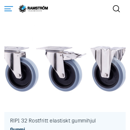
Startsida
Produkter
Hjul och länkhjul
Rostfria hjul
Gummi
RIP1 32 Rostfritt elastiskt gummihjul
RIP1 32 Rostfritt elastiskt gummihjul
Gummi