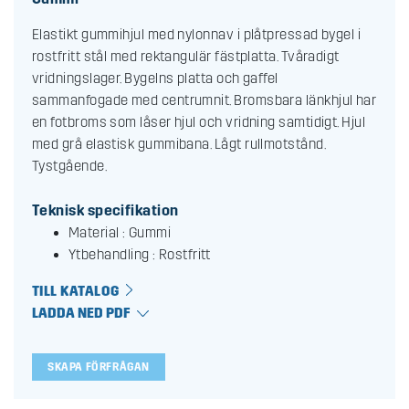
Elastikt gummihjul med nylonnav i plåtpressad bygel i
rostfritt stål med rektangulär fästplatta. Tvåradigt
vridningslager. Bygelns platta och gaffel
sammanfogade med centrumnit. Bromsbara länkhjul har
en fotbroms som låser hjul och vridning samtidigt. Hjul
med grå elastisk gummibana. Lågt rullmotstånd.
Tystgående.
Teknisk specifikation
Material : Gummi
Ytbehandling : Rostfritt
TILL KATALOG
LADDA NED PDF
SKAPA FÖRFRÅGAN