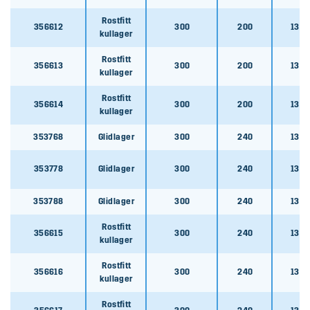
353768
Rostfitt
356612
300
200
135x
353768
kullager
Rostfitt
353778
356613
300
200
135x
kullager
353778
Rostfitt
356614
300
200
135x
kullager
353788
353788
353768
Glidlager
300
240
135x
356615
353778
Glidlager
300
240
135x
356615
353788
Glidlager
300
240
135x
356616
Rostfitt
356615
300
240
135x
356616
kullager
Rostfitt
356617
356616
300
240
135x
kullager
356617
Rostfitt