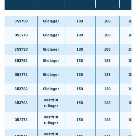
353764
353760
Glidlager
100
108
105
353774
353774
353770
Glidlager
100
108
105
353784
353780
Glidlager
100
108
102
353784
353762
Glidlager
150
128
105
353765
353772
Glidlager
150
128
105
353765
353782
Glidlager
150
128
102
353775
353775
Rostfritt
353763
150
128
105
rullager
353785
Rostfritt
353773
150
128
105
rullager
353785
Rostfritt