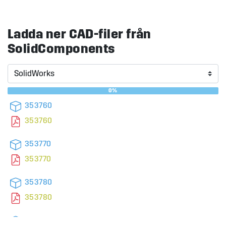
Ladda ner CAD-filer från
SolidComponents
0%
353760
353760
353770
353770
353780
353780
353762