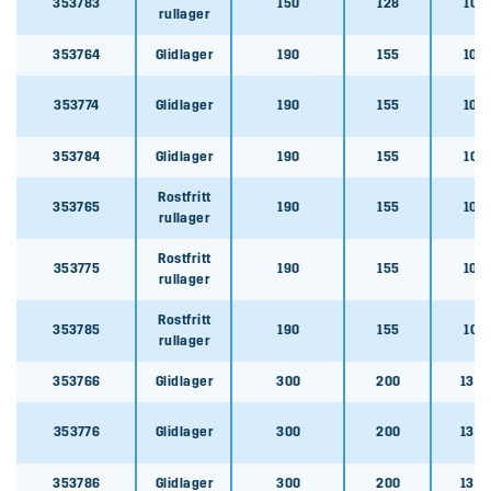
353783
150
128
102
353766
rullager
353766
353764
Glidlager
190
155
105
353776
353774
Glidlager
190
155
105
353776
353784
Glidlager
190
155
102
353786
Rostfritt
353786
353765
190
155
105
rullager
356612
Rostfritt
353775
190
155
105
rullager
356612
Rostfritt
353785
190
155
102
356613
rullager
356613
353766
Glidlager
300
200
135x
356614
353776
Glidlager
300
200
135x
356614
353786
Glidlager
300
200
135x