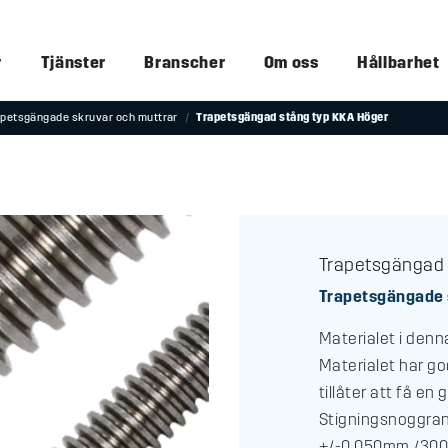
r
Tjänster
Branscher
Om oss
Hållbarhet
apetsgängade skruvar och muttrar
Trapetsgängad stång typ KKA Höger
Trapetsgängad 
Trapetsgängade 
Materialet i denn
Materialet har g
tillåter att få en
Stigningsnoggran
+/-0.050mm /300