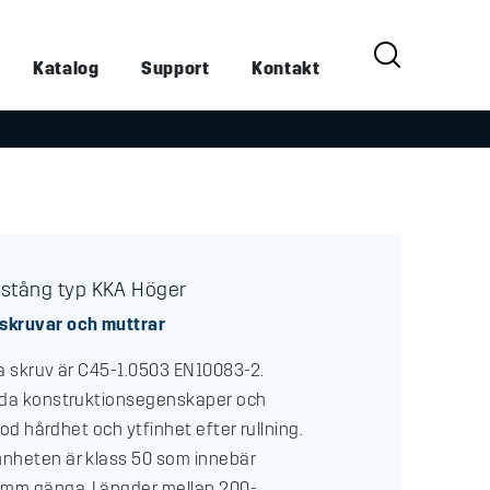
Katalog
Support
Kontakt
stång typ KKA Höger
skruvar och muttrar
a skruv är C45-1.0503 EN10083-2.
oda konstruktionsegenskaper och
 god hårdhet och ytfinhet efter rullning.
nheten är klass 50 som innebär
mm gänga. Längder mellan 200-