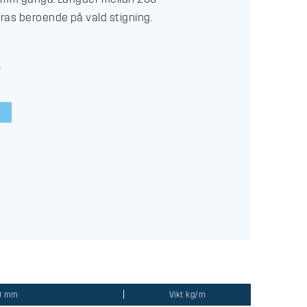
s beroende på vald stigning.
00 mm
Vikt kg/m