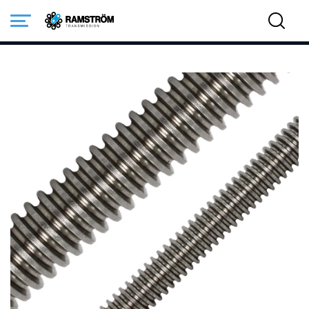
Startsida
Produkter
Transmission
Övrig transmission
Trapetsgängade skruvar och muttrar
Trapetsgängad stång typ KQX
vänster