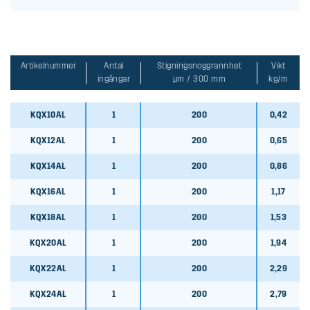
Artikelnummer
Antal
Stigningsnoggrannhet
Vikt
ingångar
µm / 300 mm
kg/m
KQX10AL
1
200
0,42
KQX12AL
1
200
0,65
KQX14AL
1
200
0,86
KQX16AL
1
200
1,17
KQX18AL
1
200
1,53
KQX20AL
1
200
1,94
KQX22AL
1
200
2,29
KQX24AL
1
200
2,79