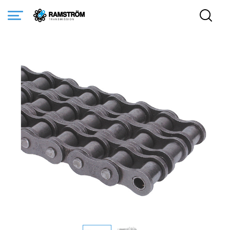
Startsida
Produkter
Transmission
Kedjor
Rullkedjor
Standard
RexPro Rullkedjor europeisk standard Triplex