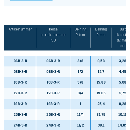
Artikelnummer
Kedja
Delning
Delning
Bult
produktnummer
P tum
P mm
diameter
ISO
d2 max
mm
06B-3-R
06B-3-R
3/8
9,53
3,28
08B-3-R
08B-3-R
1/2
12,7
4,45
10B-3-R
10B-3-R
5/8
15,88
5,08
12B-3-R
12B-3-R
3/4
19,05
5,72
16B-3-R
16B-3-R
1
25,4
8,28
20B-3-R
20B-3-R
11/4
31,75
10,19
24B-3-R
24B-3-R
11/2
38,1
14,63