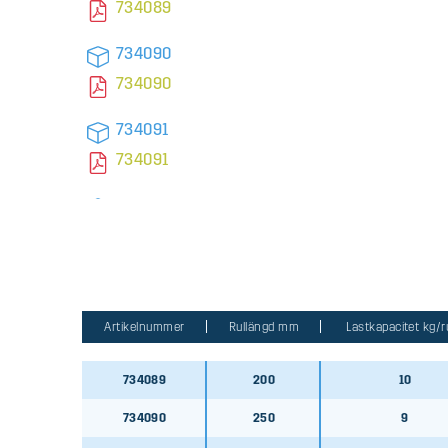
734089
734090
734090
734091
734091
734092
734092
734082
734082
Artikelnummer
Rullängd mm
Lastkapacitet kg/ru
734083
734089
200
10
734083
734090
250
9
734084