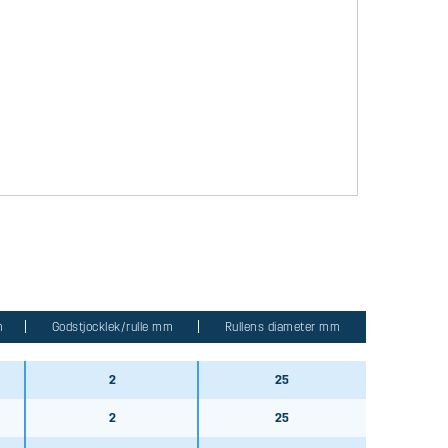
m
Godstjocklek/rulle mm
Rullens diameter mm
2
25
2
25