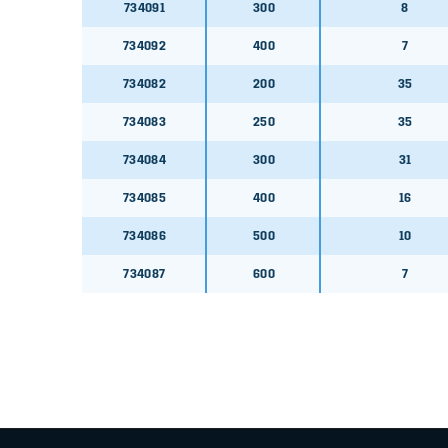
734091
300
8
734084
734092
400
7
734085
734082
200
35
734085
734083
250
35
734086
734084
300
31
734086
734085
400
16
734087
734086
500
10
734087
734087
600
7