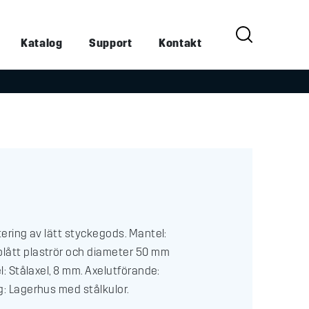
Katalog
Support
Kontakt
tering av lätt styckegods. Mantel:
lått plaströr och diameter 50 mm
el: Stålaxel, 8 mm. Axelutförande:
g: Lagerhus med stålkulor.