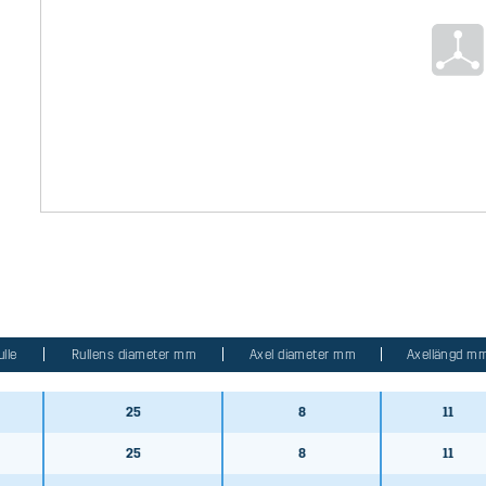
lle
Rullens diameter mm
Axel diameter mm
Axellängd m
25
8
11
25
8
11