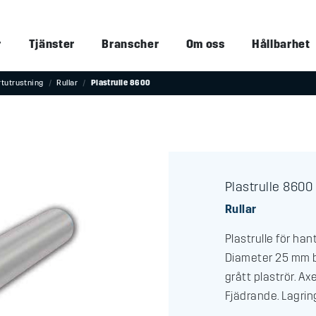
r
Tjänster
Branscher
Om oss
Hållbarhet
rtutrustning
Rullar
Plastrulle 8600
Plastrulle 8600
Rullar
Plastrulle för han
Diameter 25 mm b
grått plaströr. Ax
Fjädrande. Lagrin